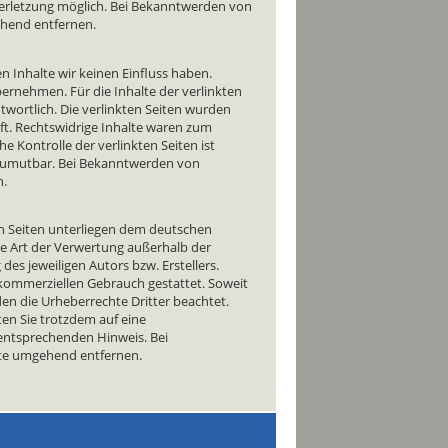
verletzung möglich. Bei Bekanntwerden von
hend entfernen.
n Inhalte wir keinen Einfluss haben.
ernehmen. Für die Inhalte der verlinkten
antwortlich. Die verlinkten Seiten wurden
ft. Rechtswidrige Inhalte waren zum
e Kontrolle der verlinkten Seiten ist
 zumutbar. Bei Bekanntwerden von
n.
sen Seiten unterliegen dem deutschen
de Art der Verwertung außerhalb der
es jeweiligen Autors bzw. Erstellers.
 kommerziellen Gebrauch gestattet. Soweit
rden die Urheberrechte Dritter beachtet.
ten Sie trotzdem auf eine
entsprechenden Hinweis. Bei
lte umgehend entfernen.